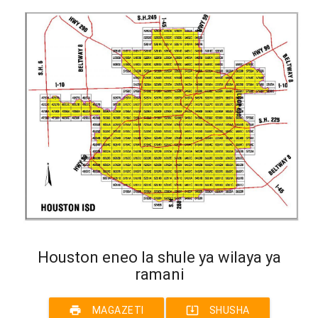
Houston eneo la shule ya wilaya ya
ramani
print
system_update_alt
MAGAZETI
SHUSHA