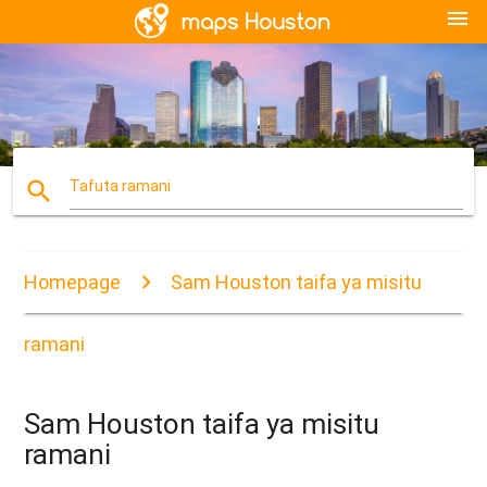
menu
search
Tafuta ramani
Homepage
Sam Houston taifa ya misitu
ramani
Sam Houston taifa ya misitu
ramani